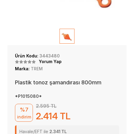
Ürün Kodu:
3443480
Yorum Yap
Marka:
TREM
Plastik tonoz şamandırası 800mm
*P1015080*
2.595 TL
%7
2.414 TL
indirim
Havale/EFT ile
2.341 TL