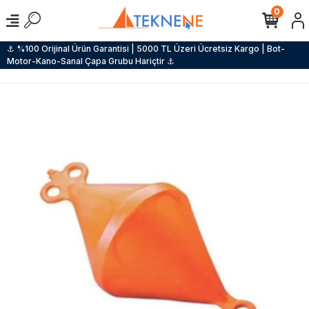
0
⚓ %100 Orijinal Ürün Garantisi | 5000 TL Üzeri Ücretsiz Kargo | Bot-
Motor-Kano-Sanal Çapa Grubu Hariçtir ⚓