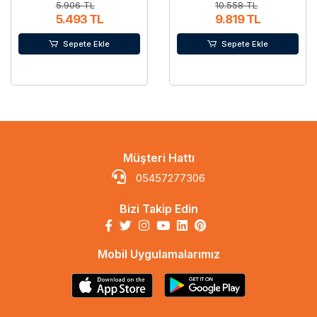
5.906 TL
10.558 TL
5.493 TL
9.819 TL
Sepete Ekle
Sepete Ekle
Müşteri Hattı
05457277306
Bizi Takip Edin
Mobil Uygulamalarımız