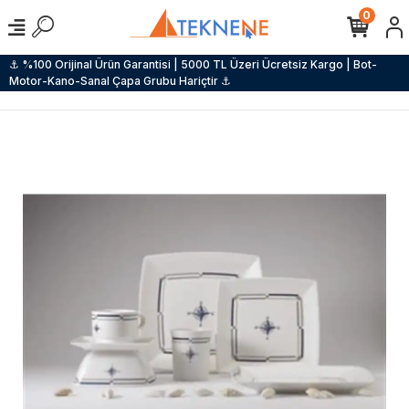
0
⚓ %100 Orijinal Ürün Garantisi | 5000 TL Üzeri Ücretsiz Kargo | Bot-
Motor-Kano-Sanal Çapa Grubu Hariçtir ⚓