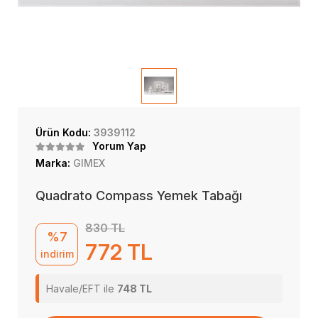
Ürün Kodu:
3939112
Yorum Yap
Marka:
GIMEX
Quadrato Compass Yemek Tabağı
830 TL
%7
772 TL
indirim
Havale/EFT ile
748 TL