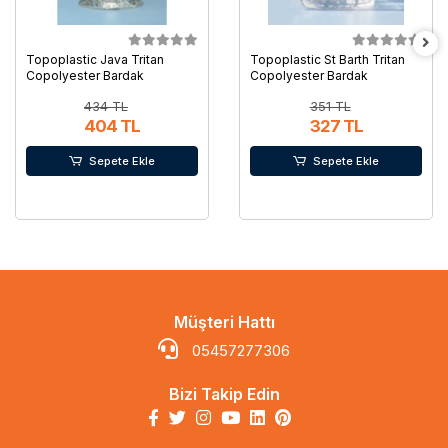
Topoplastic Java Tritan
Topoplastic St Barth Tritan
Copolyester Bardak
Copolyester Bardak
434 TL
351 TL
404 TL
327 TL
Sepete Ekle
Sepete Ekle
Müşteri Hattı
05457277306
Bizi Takip Edin