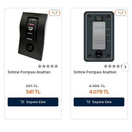
%7
%7
Sintine Pompası Anahtarı
Sintine Pompası Anahtarı
581 TL
4.386 TL
541 TL
4.079 TL
Sepete Ekle
Sepete Ekle