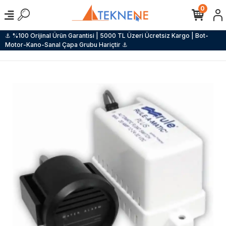
0
⚓ %100 Orijinal Ürün Garantisi | 5000 TL Üzeri Ücretsiz Kargo | Bot-
Motor-Kano-Sanal Çapa Grubu Hariçtir ⚓