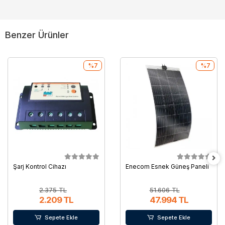
Benzer Ürünler
%7
%7
Şarj Kontrol Cihazı
Enecom Esnek Güneş Paneli
2.375 TL
51.606 TL
2.209 TL
47.994 TL
Sepete Ekle
Sepete Ekle