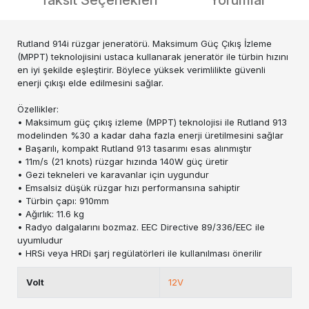
Taksit Seçenekleri
Yorumlar
Rutland 914i rüzgar jeneratörü. Maksimum Güç Çıkış İzleme
(MPPT) teknolojisini ustaca kullanarak jeneratör ile türbin hızını
en iyi şekilde eşleştirir. Böylece yüksek verimlilikte güvenli
enerji çıkışı elde edilmesini sağlar.
Özellikler:
• Maksimum güç çıkış izleme (MPPT) teknolojisi ile Rutland 913
modelinden %30 a kadar daha fazla enerji üretilmesini sağlar
• Başarılı, kompakt Rutland 913 tasarımı esas alınmıştır
• 11m/s (21 knots) rüzgar hızında 140W güç üretir
• Gezi tekneleri ve karavanlar için uygundur
• Emsalsiz düşük rüzgar hızı performansına sahiptir
• Türbin çapı: 910mm
• Ağırlık: 11.6 kg
• Radyo dalgalarını bozmaz. EEC Directive 89/336/EEC ile
uyumludur
• HRSi veya HRDi şarj regülatörleri ile kullanılması önerilir
Volt
12V