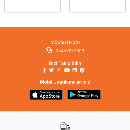
Müşteri Hattı
05457277306
Bizi Takip Edin
Mobil Uygulamalarımız