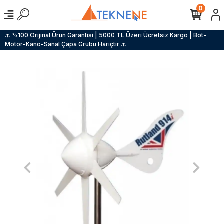
0
⚓ %100 Orijinal Ürün Garantisi | 5000 TL Üzeri Ücretsiz Kargo | Bot-
Motor-Kano-Sanal Çapa Grubu Hariçtir ⚓