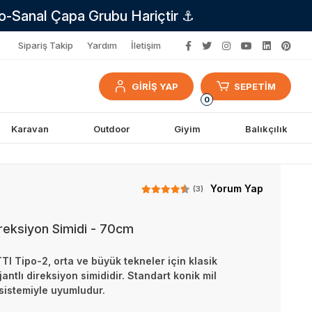
no-Sanal Çapa Grubu Hariçtir ⚓
Sipariş Takip
Yardım
İletişim
GİRİŞ YAP
SEPETİM
0
Karavan
Outdoor
Giyim
Balıkçılık
Yorum Yap
(3)
eksiyon Simidi - 70cm
 Tipo-2, orta ve büyük tekneler için klasik
jantlı direksiyon simididir. Standart konik mil
sistemiyle uyumludur.