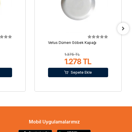
ı
Vetus Dümen Göbek Kapağı
1.375 TL
1.278 TL
Sepete Ekle
Mobil Uygulamalarımız