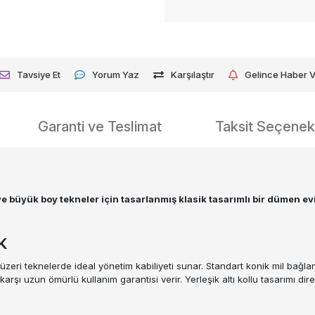
Tavsiye Et
Yorum Yaz
Karşılaştır
Gelince Haber 
Garanti ve Teslimat
Taksit Seçenekl
 büyük boy tekneler için tasarlanmış klasik tasarımlı bir dümen evi
k
üzeri teknelerde ideal yönetim kabiliyeti sunar. Standart konik mil bağl
arşı uzun ömürlü kullanım garantisi verir. Yerleşik altı kollu tasarımı dir