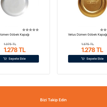
 Dümen Göbek Kapağı
Vetus Dümen Göbek Kapağ
1.375 TL
1.375 TL
1.278 TL
1.278 TL
Sepete Ekle
Sepete Ekle
Bizi Takip Edin