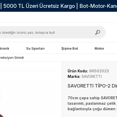
i | 5000 TL Üzeri Ücretsiz Kargo | Bot-Motor-Ka
tronik
Su Sporları
Şişme Bot
Motor
reksiyon Simidi
Ürün Kodu:
96502023
Marka:
SAVORETTI
SAVORETTI TİPO-2 Dir
70cm çapa sahip SAVORETTI
tasarımlı, paslanmaz çelik 
bağlantısıyla çoğu dümen 