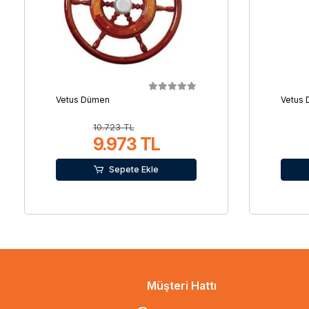
Vetus Dümen
Vetus
10.723 TL
9.973 TL
Sepete Ekle
Müşteri Hattı