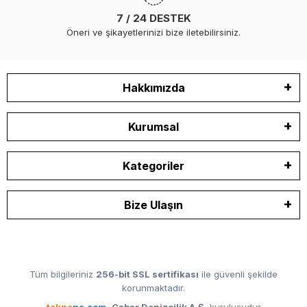
7 / 24 DESTEK
Öneri ve şikayetlerinizi bize iletebilirsiniz.
Hakkımızda
Kurumsal
Kategoriler
Bize Ulaşın
Tüm bilgileriniz
256-bit SSL sertifikası
ile güvenli şekilde
korunmaktadır.
tekne
ne.com
,
Cabar Denizcilik A.Ş.
kuruluşudur.