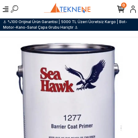
0
⚓ %100 Orijinal Ürün Garantisi | 5000 TL Üzeri Ücretsiz Kargo | Bot-
Motor-Kano-Sanal Çapa Grubu Hariçtir ⚓