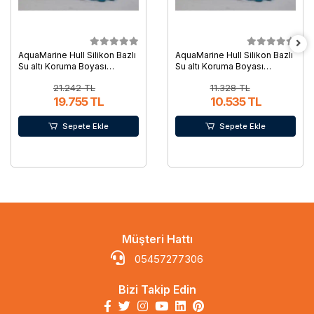
AquaMarine Hull Silikon Bazlı
AquaMarine Hull Silikon Bazlı
Su altı Koruma Boyası
Su altı Koruma Boyası
Alüminyum 6 Lt
Alüminyum 3.5 Lt
21.242 TL
11.328 TL
19.755 TL
10.535 TL
Sepete Ekle
Sepete Ekle
Müşteri Hattı
05457277306
Bizi Takip Edin