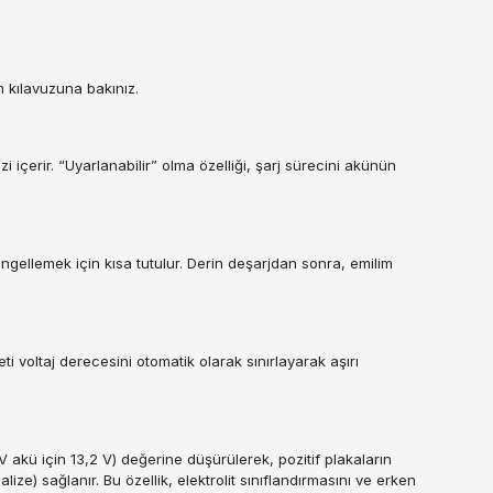
ım kılavuzuna bakınız.
 içerir. “Uyarlanabilir” olma özelliği, şarj sürecini akünün
engellemek için kısa tutulur. Derin deşarjdan sonra, emilim
eti voltaj derecesini otomatik olarak sınırlayarak aşırı
ü için 13,2 V) değerine düşürülerek, pozitif plakaların
ze) sağlanır. Bu özellik, elektrolit sınıflandırmasını ve erken