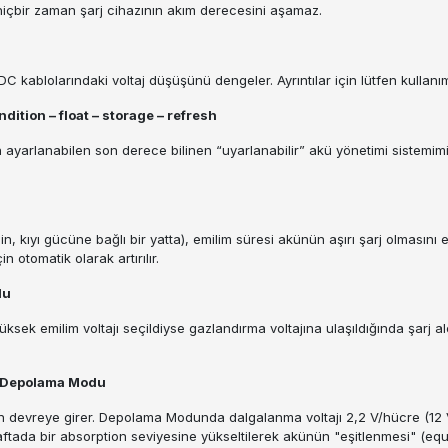
ı hiçbir zaman şarj cihazının akım derecesini aşamaz.
ak DC kablolarındaki voltaj düşüşünü dengeler. Ayrıntılar için lütfen kullan
dition – float – storage – refresh
ayarlanabilen son derece bilinen “uyarlanabilir” akü yönetimi sistemimizi
, kıyı gücüne bağlı bir yatta), emilim süresi akünün aşırı şarj olmasını 
 otomatik olarak artırılır.
odu
yüksek emilim voltajı seçildiyse gazlandırma voltajına ulaşıldığında şarj al
: Depolama Modu
vreye girer. Depolama Modunda dalgalanma voltajı 2,2 V/hücre (12 V ak
tada bir absorption seviyesine yükseltilerek akünün "eşitlenmesi" (equali