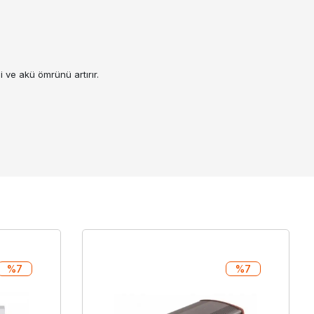
i ve akü ömrünü artırır.
%7
%7