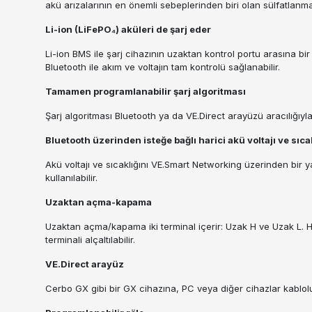
akü arızalarının en önemli sebeplerinden biri olan sülfatlanma
Li-ion (LiFePO₄) aküleri de şarj eder
Li-ion BMS ile şarj cihazının uzaktan kontrol portu arasına bir 
Bluetooth ile akım ve voltajın tam kontrolü sağlanabilir.
Tamamen programlanabilir şarj algoritması
Şarj algoritması Bluetooth ya da VE.Direct arayüzü aracılığıy
Bluetooth üzerinden isteğe bağlı harici akü voltajı ve sıcak
Akü voltajı ve sıcaklığını VE.Smart Networking üzerinden bir
kullanılabilir.
Uzaktan açma-kapama
Uzaktan açma/kapama iki terminal içerir: Uzak H ve Uzak L. H 
terminali alçaltılabilir.
VE.Direct arayüz
Cerbo GX gibi bir GX cihazına, PC veya diğer cihazlar kablolu 