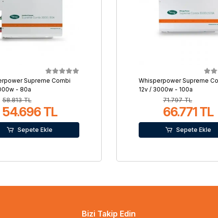
erpower Supreme Combi
Whisperpower Supreme C
2000w - 80a
12v / 3000w - 100a
58.813 TL
71.797 TL
54.696 TL
66.771 TL
Sepete Ekle
Sepete Ekle
Bizi Takip Edin