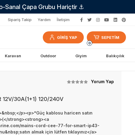
no-Sanal Çapa Grubu Hariçtir ⚓
Sipariş Takip
Yardım
İletişim
GİRİŞ YAP
SEPETİM
0
Karavan
Outdoor
Giyim
Balıkçılık
Yorum Yap
 12V/30A(1+1) 120/240V
nbsp;</p><p>*Güç kablosu haricen satın
g>(</strong><strong><a
rine.com/mains-cord-cee-77-for-smart-ip43-
&nbsp;satın almak için lütfen tıklayınız</a>