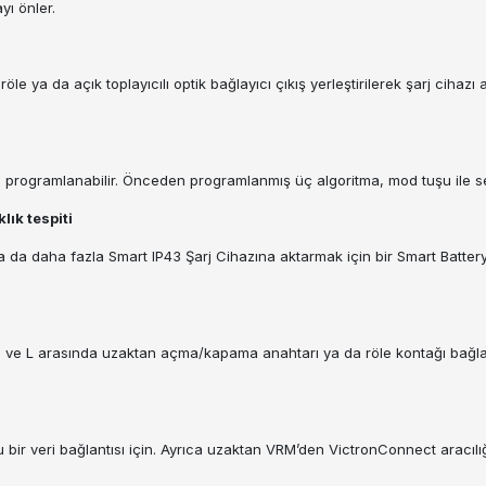
yı önler.
röle ya da açık toplayıcılı optik bağlayıcı çıkış yerleştirilerek şarj cihaz
la programlanabilir. Önceden programlanmış üç algoritma, mod tuşu ile se
lık tespiti
 ya da daha fazla Smart IP43 Şarj Cihazına aktarmak için bir Smart Bat
ve L arasında uzaktan açma/kapama anahtarı ya da röle kontağı bağlanabil
bir veri bağlantısı için. Ayrıca uzaktan VRM’den VictronConnect aracılığ