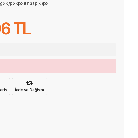
ong></p><p>&nbsp;</p>
96 TL
eriş
İade ve Değişim