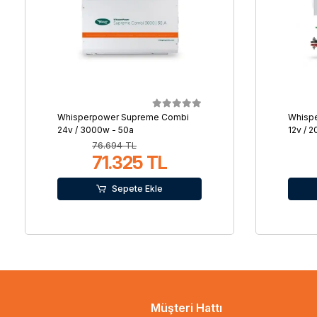
Whisperpower Supreme Combi
Whisp
24v / 3000w - 50a
12v / 
76.694 TL
71.325 TL
Sepete Ekle
Müşteri Hattı