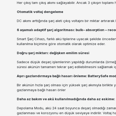
Her çıkış tam çıkış akımı sağlayabilir. Ancak 3 çıkışın toplam
Otomatik voltaj dengeleme
DC akımı arttığında şarj aleti çıkış voltajını bir miktar artırar
6 aşamalı adaptif şarj algoritması: bulk– absorption – recon
Smart Şarj Cihazı, farklı akü tiplerine uyacak şekilde önceden 
kullanılma biçimine göre otomatik olarak optimize eder.
Doğru şarj miktarı: değişken emilim süresi
Sadece düşük deşarj işlemlerinin yapıldığı durumlarda (örneğin
süresi akünün tamamen tekrar şarj edilebilmesini sağlamak için
Aşırı gazlandırmaya bağlı hasarı önleme: BatterySafe m
Bir akünün hızla şarj olması için yüksek şarj akımıyla birlikte 
gazlanmaya bağlı hasarı önler
Daha az bakım ve akü kullanılmadığında daha az eskime
Depolama Modu, akü 24 saat boyunca deşarj olmadığı zaman de
gazlanması ve korozyonu en düşük seviyeye indirilir. Voltaj haf