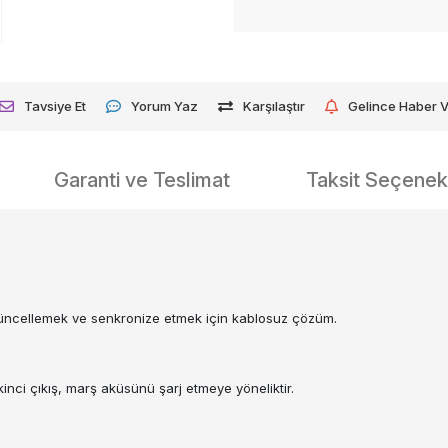
Tavsiye Et
Yorum Yaz
Karşılaştır
Gelince Haber 
Garanti ve Teslimat
Taksit Seçenekl
 güncellemek ve senkronize etmek için kablosuz çözüm.
ikinci çıkış, marş aküsünü şarj etmeye yöneliktir.