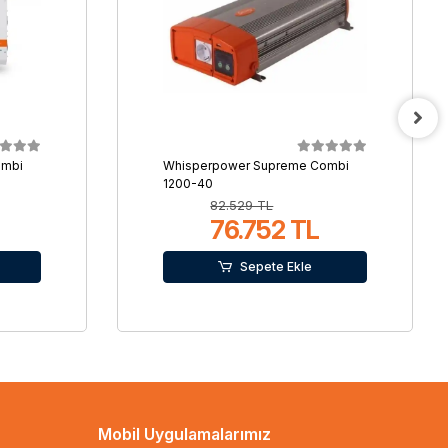
ombi
Whisperpower Supreme Combi
1200-40
82.529 TL
76.752 TL
Sepete Ekle
Mobil Uygulamalarımız