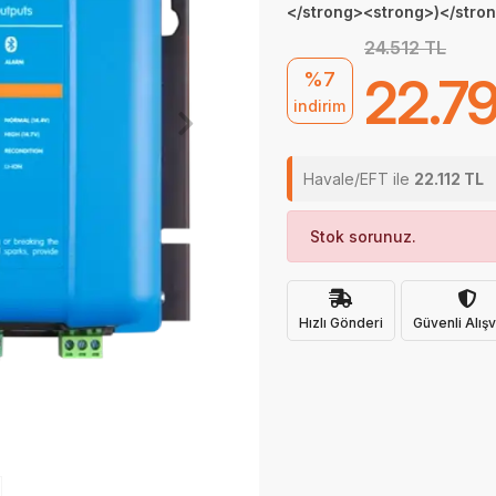
</strong><strong>)</str
24.512 TL
%7
22.7
indirim
Havale/EFT ile
22.112 TL
Stok sorunuz.
Hızlı Gönderi
Güvenli Alışv