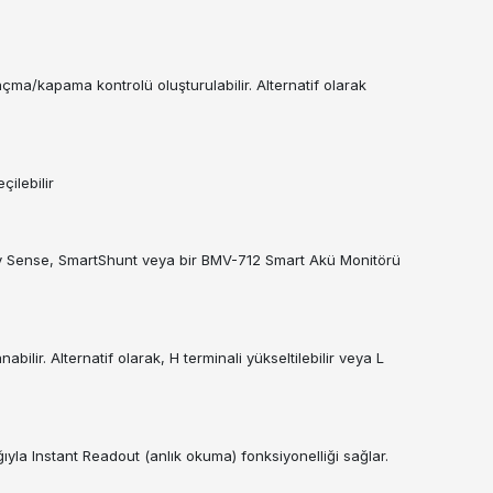
ı açma/kapama kontrolü oluşturulabilir. Alternatif olarak
çilebilir
tery Sense, SmartShunt veya bir BMV-712 Smart Akü Monitörü
ir. Alternatif olarak, H terminali yükseltilebilir veya L
ıyla Instant Readout (anlık okuma) fonksiyonelliği sağlar.