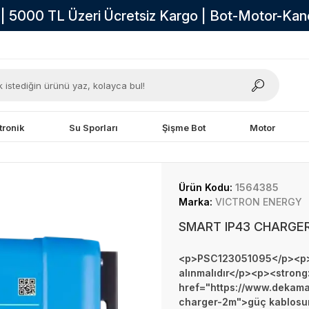
i | 5000 TL Üzeri Ücretsiz Kargo | Bot-Motor-Ka
tronik
Su Sporları
Şişme Bot
Motor
Ürün Kodu:
1564385
Marka:
VICTRON ENERGY
SMART IP43 CHARGER
<p>PSC123051095</p><p>&
alınmalıdır</p><p><stron
href="https://www.dekama
charger-2m">güç kablosunu