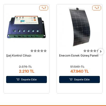
%7
%7
Şarj Kontrol Cihazı
Enecom Esnek Güneş Paneli
2.376 TL
51.549 TL
2.210 TL
47.940 TL
Sepete Ekle
Sepete Ekle