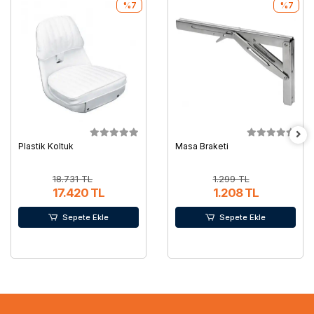
%7
%7
Plastik Koltuk
Masa Braketi
18.731 TL
1.299 TL
17.420 TL
1.208 TL
Sepete Ekle
Sepete Ekle