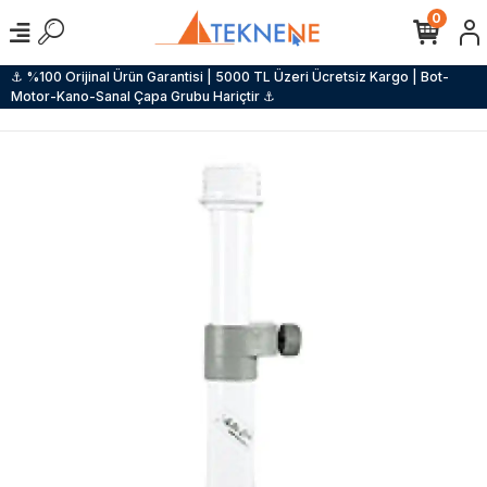
0
⚓ %100 Orijinal Ürün Garantisi | 5000 TL Üzeri Ücretsiz Kargo | Bot-
Motor-Kano-Sanal Çapa Grubu Hariçtir ⚓