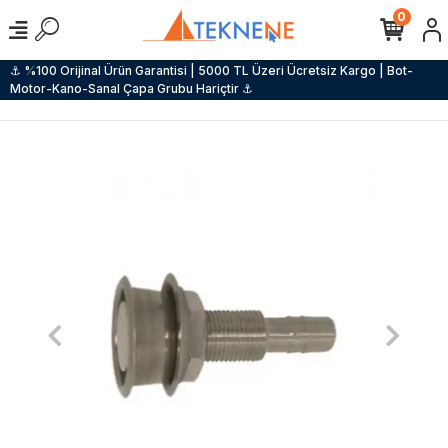
0
⚓ %100 Orijinal Ürün Garantisi | 5000 TL Üzeri Ücretsiz Kargo | Bot-
Motor-Kano-Sanal Çapa Grubu Hariçtir ⚓