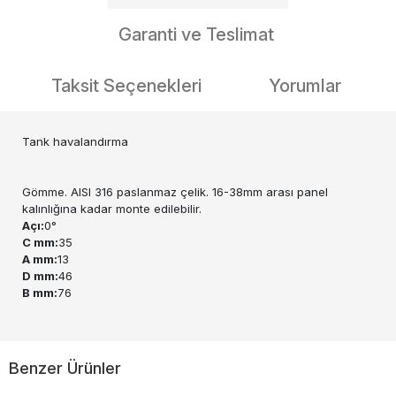
Garanti ve Teslimat
Taksit Seçenekleri
Yorumlar
Tank havalandırma
Gömme. AISI 316 paslanmaz çelik. 16-38mm arası panel
kalınlığına kadar monte edilebilir.
Açı:
0°
C mm:
35
A mm:
13
D mm:
46
B mm:
76
Benzer Ürünler