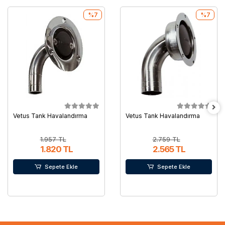
%7
%7
Vetus Tank Havalandırma
Vetus Tank Havalandırma
1.957 TL
2.759 TL
1.820 TL
2.565 TL
Sepete Ekle
Sepete Ekle