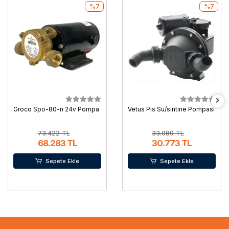
%7
%7
Groco Spo-80-n 24v Pompa
Vetus Pis Su/sintine Pompası
73.422 TL
33.089 TL
68.283 TL
30.773 TL
Sepete Ekle
Sepete Ekle