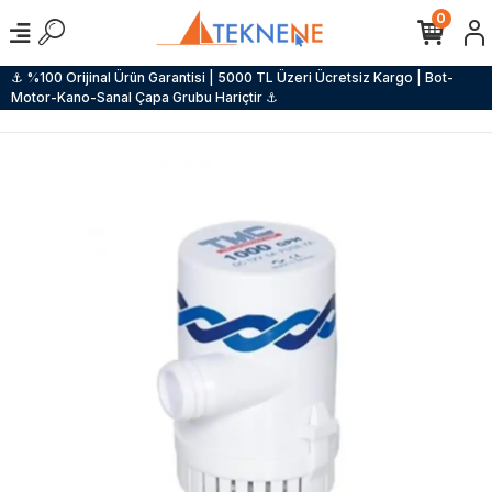
0
⚓ %100 Orijinal Ürün Garantisi | 5000 TL Üzeri Ücretsiz Kargo | Bot-
Motor-Kano-Sanal Çapa Grubu Hariçtir ⚓