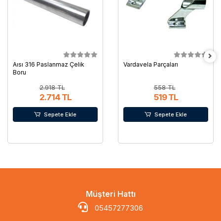
Aısı 316 Paslanmaz Çelik
Vardavela Parçaları
Boru
2.918 TL
558 TL
2.714 TL
519 TL
Sepete Ekle
Sepete Ekle
Müşteri Hattı
05457277306