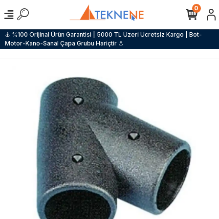
0
⚓ %100 Orijinal Ürün Garantisi | 5000 TL Üzeri Ücretsiz Kargo | Bot-
Motor-Kano-Sanal Çapa Grubu Hariçtir ⚓