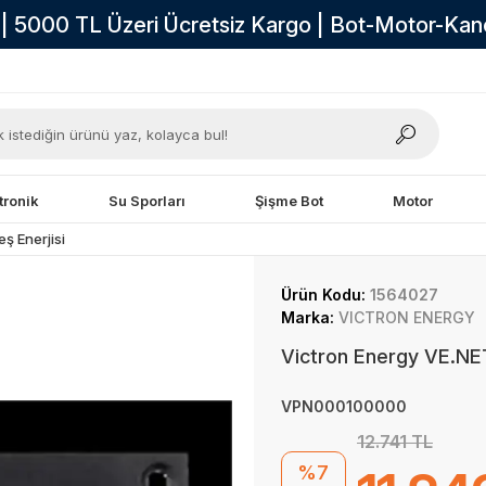
i | 5000 TL Üzeri Ücretsiz Kargo | Bot-Motor-Ka
tronik
Su Sporları
Şişme Bot
Motor
ş Enerjisi
Ürün Kodu:
1564027
Marka:
VICTRON ENERGY
Victron Energy VE.NE
VPN000100000
12.741 TL
%7