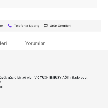
Ver
Telefonla Sipariş
Ürün Önerileri
eri
Yorumlar
n düşük güçlü bir ağ olan VICTRON ENERGY AĞI’nı ifade eder.
e
ar: