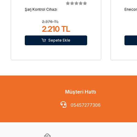
Şarj Kontrol Cihazı
Enecom
2.376 TL
2.210 TL
Sepete Ekle
Müşteri Hattı
05457277306