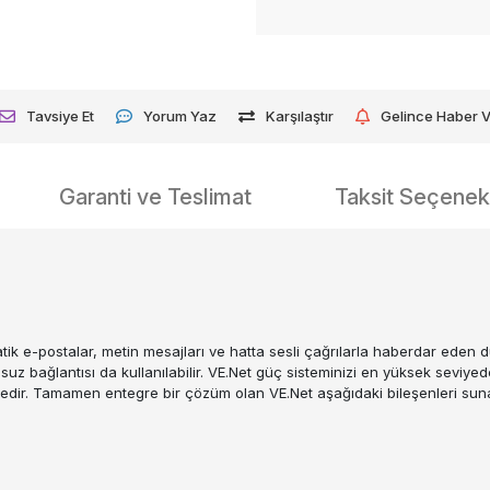
Tavsiye Et
Yorum Yaz
Karşılaştır
Gelince Haber 
Garanti ve Teslimat
Taksit Seçenekl
atik e-postalar, metin mesajları ve hatta sesli çağrılarla haberdar ede
suz bağlantısı da kullanılabilir. VE.Net güç sisteminizi en yüksek seviyed
ktedir. Tamamen entegre bir çözüm olan VE.Net aşağıdaki bileşenleri sun