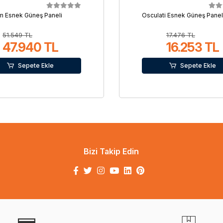
 Esnek Güneş Paneli
Osculati Esnek Güneş Panel
51.549 TL
17.476 TL
47.940 TL
16.253 TL
Sepete Ekle
Sepete Ekle
Bizi Takip Edin