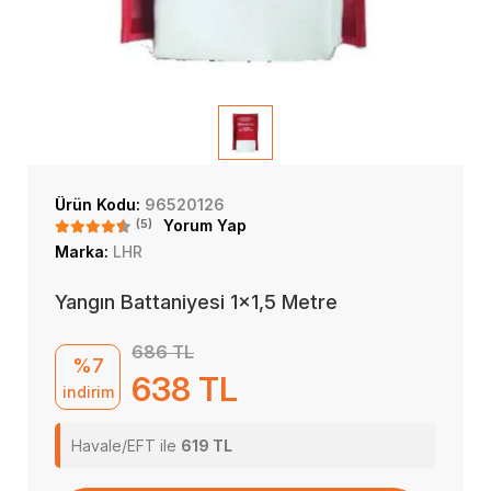
Ürün Kodu:
96520126
(5)
Yorum Yap
Marka:
LHR
Yangın Battaniyesi 1x1,5 Metre
686 TL
%7
638 TL
indirim
Havale/EFT ile
619 TL