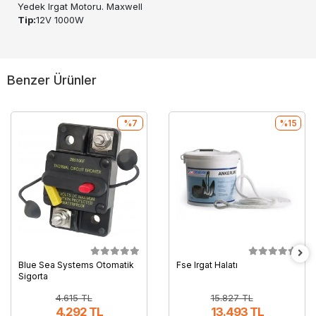
Yedek Irgat Motoru. Maxwell
Tip:
12V 1000W
Benzer Ürünler
%7
%15
Blue Sea Systems Otomatik
Fse Irgat Halatı
Sigorta
4.615 TL
15.827 TL
4.292 TL
13.493 TL