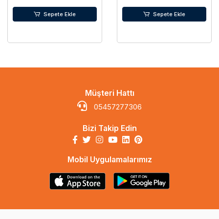
Sepete Ekle
Sepete Ekle
Müşteri Hattı
05457277306
Bizi Takip Edin
Mobil Uygulamalarımız