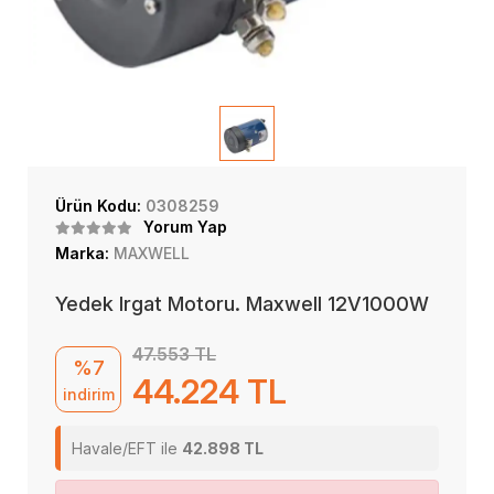
Ürün Kodu:
0308259
Yorum Yap
Marka:
MAXWELL
Yedek Irgat Motoru. Maxwell 12V1000W
47.553 TL
%7
44.224 TL
indirim
Havale/EFT ile
42.898 TL