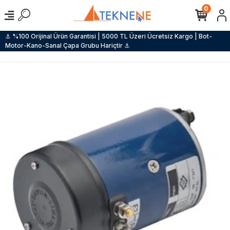
0
⚓ %100 Orijinal Ürün Garantisi | 5000 TL Üzeri Ücretsiz Kargo | Bot-
Motor-Kano-Sanal Çapa Grubu Hariçtir ⚓