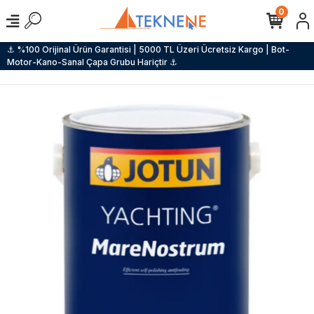
0
⚓ %100 Orijinal Ürün Garantisi | 5000 TL Üzeri Ücretsiz Kargo | Bot-
Motor-Kano-Sanal Çapa Grubu Hariçtir ⚓