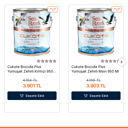
%7
%7
Cukote Biocide Plus
Cukote Biocide Plus
Yumuşak Zehirli Kırmızı 950
Yumuşak Zehirli Mavi 950 Ml
Ml
4.194 TL
4.196 TL
3.901 TL
3.903 TL
Sepete Ekle
Sepete Ekle