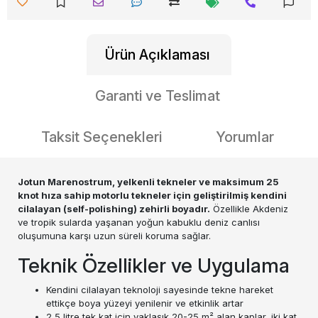
Ürün Açıklaması
Garanti ve Teslimat
Taksit Seçenekleri
Yorumlar
Jotun Marenostrum, yelkenli tekneler ve maksimum 25
knot hıza sahip motorlu tekneler için geliştirilmiş kendini
cilalayan (self-polishing) zehirli boyadır.
Özellikle Akdeniz
ve tropik sularda yaşanan yoğun kabuklu deniz canlısı
oluşumuna karşı uzun süreli koruma sağlar.
Teknik Özellikler ve Uygulama
Kendini cilalayan teknoloji sayesinde tekne hareket
ettikçe boya yüzeyi yenilenir ve etkinlik artar
2,5 litre tek kat için yaklaşık 20-25 m² alan kaplar, iki kat