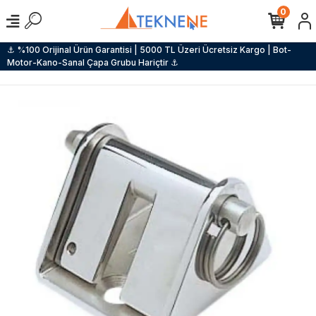
0
⚓ %100 Orijinal Ürün Garantisi | 5000 TL Üzeri Ücretsiz Kargo | Bot-
Motor-Kano-Sanal Çapa Grubu Hariçtir ⚓