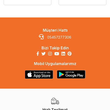
Müşteri Hattı
05457277306
Bizi Takip Edin
Mobil Uygulamalarımız
Hızlı Teslimat