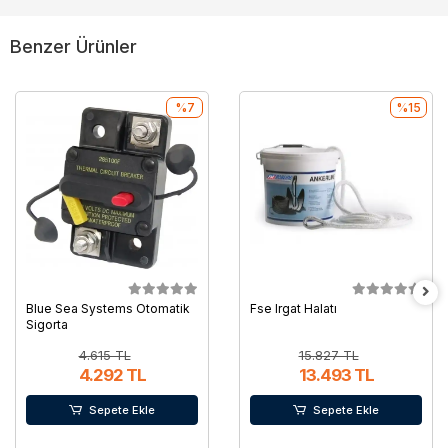
Benzer Ürünler
%7
%15
Blue Sea Systems Otomatik
Fse Irgat Halatı
Sigorta
4.615 TL
15.827 TL
4.292 TL
13.493 TL
Sepete Ekle
Sepete Ekle