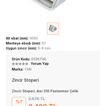
Alt ebat (mm):
6050
Menteşe ebadı (mm):
67
Uygun zincir (mm):
6-8 mm
Ürün Kodu:
0136736
Yorum Yap
Marka:
TKN
Zincir Stoperi
Zincir Stoperi, Aısı 316 Paslanmaz Çelik.
2.676 TL
%7