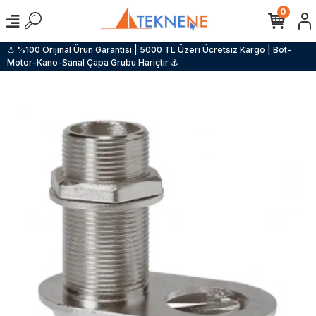
0
⚓ %100 Orijinal Ürün Garantisi | 5000 TL Üzeri Ücretsiz Kargo | Bot-
Motor-Kano-Sanal Çapa Grubu Hariçtir ⚓