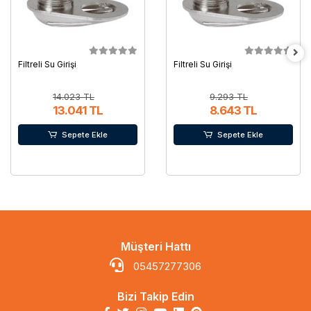
Filtreli Su Girişi
Filtreli Su Girişi
14.023 TL
9.293 TL
13.041 TL
8.643 TL
Sepete Ekle
Sepete Ekle
Müşteri Hattı
05457277306
Bizi Takip Edin