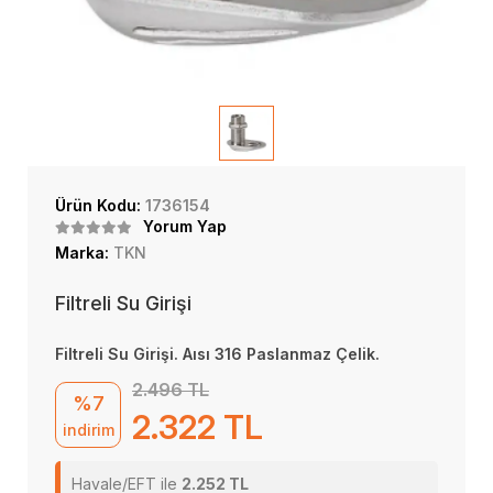
Ürün Kodu:
1736154
Yorum Yap
Marka:
TKN
Filtreli Su Girişi
Filtreli Su Girişi. Aısı 316 Paslanmaz Çelik.
2.496 TL
%7
2.322 TL
indirim
Havale/EFT ile
2.252 TL