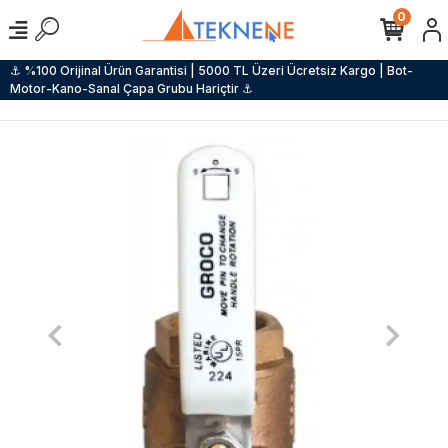
0
⚓ %100 Orijinal Ürün Garantisi | 5000 TL Üzeri Ücretsiz Kargo | Bot-
Motor-Kano-Sanal Çapa Grubu Hariçtir ⚓