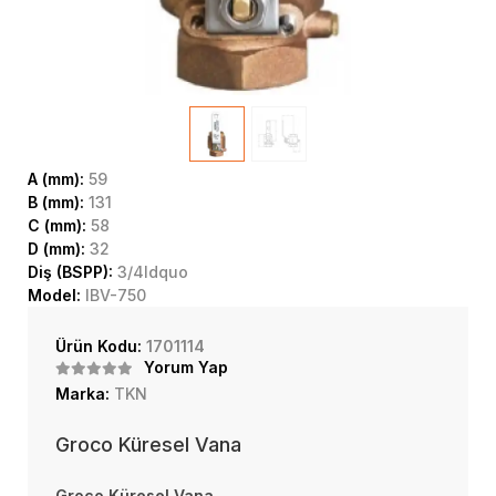
A (mm):
59
B (mm):
131
C (mm):
58
D (mm):
32
Diş (BSPP):
3/4ldquo
Model:
IBV-750
Ürün Kodu:
1701114
Yorum Yap
Marka:
TKN
Groco Küresel Vana
Groco Küresel Vana