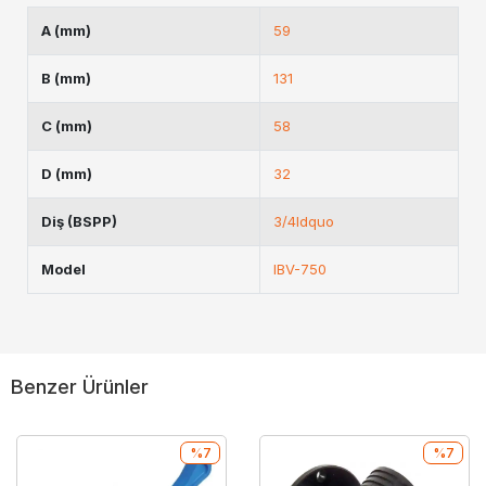
A (mm)
59
B (mm)
131
C (mm)
58
D (mm)
32
Diş (BSPP)
3/4ldquo
Model
IBV-750
Benzer Ürünler
%7
%7