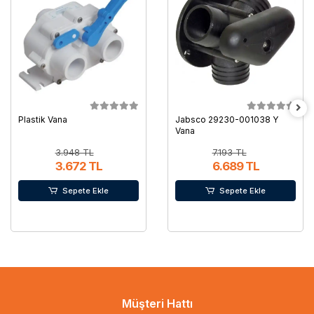
Plastik Vana
Jabsco 29230-001038 Y
Vana
3.948 TL
7.193 TL
3.672 TL
6.689 TL
Sepete Ekle
Sepete Ekle
Müşteri Hattı