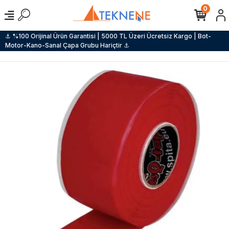
0
⚓ %100 Orijinal Ürün Garantisi | 5000 TL Üzeri Ücretsiz Kargo | Bot-
Motor-Kano-Sanal Çapa Grubu Hariçtir ⚓