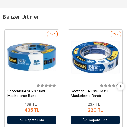
Benzer Ürünler
%7
%7
Scotchblue 2090 Mavi
Scotchblue 2090 Mavi
Maskeleme Bandı
Maskeleme Bandı
468 TL
237 TL
435 TL
220 TL
Sepete Ekle
Sepete Ekle