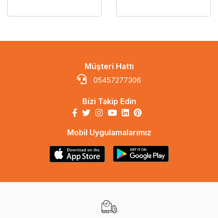
Müşteri Hattı
05457277306
Bizi Takip Edin
Mobil Uygulamalarımız