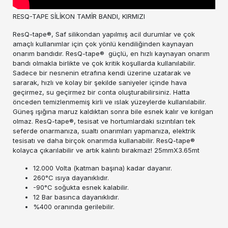
RESQ-TAPE SİLİKON TAMİR BANDI, KIRMIZI
ResQ-tape®, Saf silikondan yapılmış acil durumlar ve çok
amaçlı kullanımlar için çok yönlü kendiliğinden kaynayan
onarım bandıdır. ResQ-tape® güçlü, en hızlı kaynayan onarım
bandı olmakla birlikte ve çok kritik koşullarda kullanılabilir.
Sadece bir nesnenin etrafına kendi üzerine uzatarak ve
sararak, hızlı ve kolay bir şekilde saniyeler içinde hava
geçirmez, su geçirmez bir conta oluşturabilirsiniz. Hatta
önceden temizlenmemiş kirli ve ıslak yüzeylerde kullanılabilir.
Güneş ışığına maruz kaldıktan sonra bile esnek kalır ve kırılgan
olmaz. ResQ-tape®, tesisat ve hortumlardaki sızıntıları tek
seferde onarmanıza, sualtı onarımları yapmanıza, elektrik
tesisatı ve daha birçok onarımda kullanabilir. ResQ-tape®
kolayca çıkarılabilir ve artık kalıntı bırakmaz! 25mmX3.65mt
12.000 Volta (katman başına) kadar dayanır.
260°C ısıya dayanıklıdır.
-90°C soğukta esnek kalabilir.
12 Bar basınca dayanıklıdır.
%400 oranında gerilebilir.