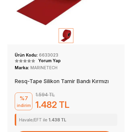
Ürün Kodu:
6633023
Yorum Yap
Marka:
MARINETECH
Resq-Tape Silikon Tamir Bandı Kırmızı
1.594 TL
%7
1.482 TL
indirim
Havale/EFT ile
1.438 TL