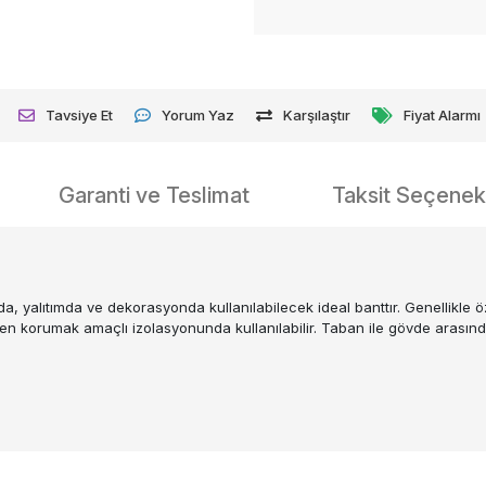
Tavsiye Et
Yorum Yaz
Karşılaştır
Fiyat Alarmı
Garanti ve Teslimat
Taksit Seçenekl
 yalıtımda ve dekorasyonda kullanılabilecek ideal banttır. Genellikle öze
en korumak amaçlı izolasyonunda kullanılabilir. Taban ile gövde arasınd