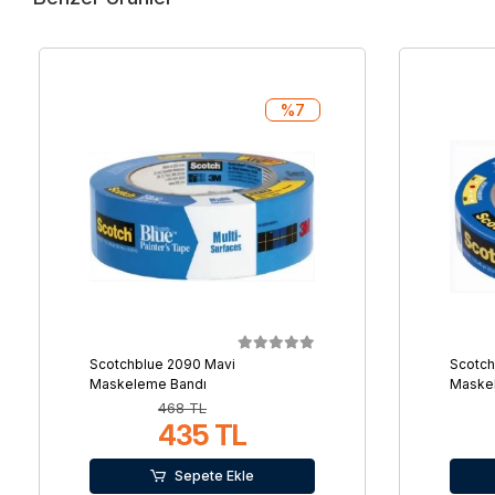
%7
Scotchblue 2090 Mavi
Scotch
Maskeleme Bandı
Maske
468 TL
435 TL
Sepete Ekle