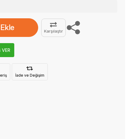
 Ekle
Karşılaştır
Ş VER
eriş
İade ve Değişim