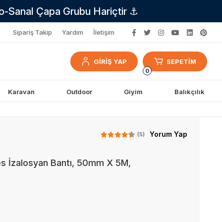
no-Sanal Çapa Grubu Hariçtir ⚓
Sipariş Takip
Yardım
İletişim
GİRİŞ YAP
SEPETİM
0
Karavan
Outdoor
Giyim
Balıkçılık
Yorum Yap
(5)
es İzalosyan Bantı, 50mm X 5M,