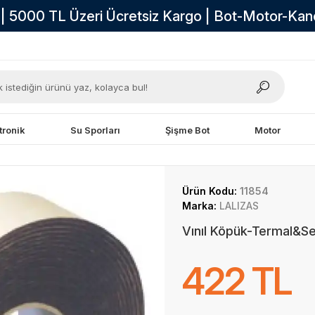
i | 5000 TL Üzeri Ücretsiz Kargo | Bot-Motor-Ka
tronik
Su Sporları
Şişme Bot
Motor
Ürün Kodu:
11854
Marka:
LALIZAS
Vınıl Köpük-Termal&S
422 TL