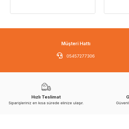
Müşteri Hattı
05457277306
Hızlı Teslimat
G
Siparişleriniz en kısa sürede elinize ulaşır.
Güvenl