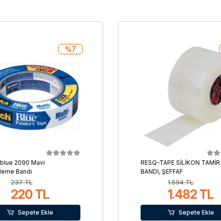
%7
blue 2090 Mavi
RESQ-TAPE SİLİKON TAMİR
leme Bandı
BANDI, ŞEFFAF
237 TL
1.594 TL
220 TL
1.482 TL
Sepete Ekle
Sepete Ekle