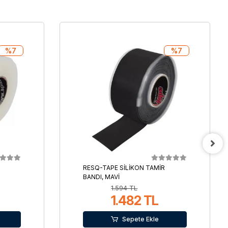
%7
%7
RESQ-TAPE SİLİKON TAMİR
BANDI, MAVİ
1.594 TL
1.482 TL
Sepete Ekle