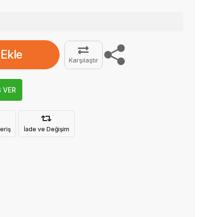
 Ekle
Karşılaştır
Ş VER
eriş
İade ve Değişim