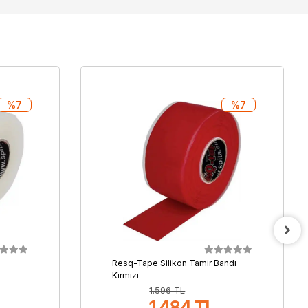
%7
%7
Resq-Tape Silikon Tamir Bandı
Kırmızı
1.596 TL
1.484 TL