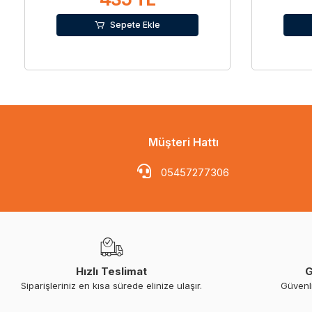
Sepete Ekle
Müşteri Hattı
05457277306
Hızlı Teslimat
G
Siparişleriniz en kısa sürede elinize ulaşır.
Güvenl