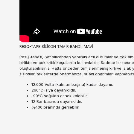
RESQ-TAPE SİLİKON TAMİR BANDI, MAVİ
ResQ-tape®, Saf silikondan yapılmış acil durumlar ve çok am
birlikte ve çok kritik koşullarda kullanılabilir. Sadece bir ne
oluşturabilirsiniz. Hatta önceden temizlenmemiş kirli ve ıslak
sızıntıları tek seferde onarmanıza, sualtı onarımları yapmanız
12.000 Volta (katman başına) kadar dayanır.
260°C ısıya dayanıklıdır.
-90°C soğukta esnek kalabilir.
12 Bar basınca dayanıklıdır.
%400 oranında gerilebilir.