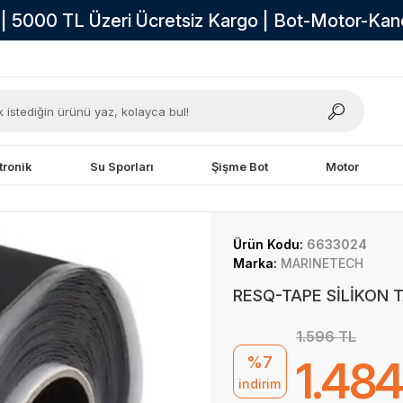
i | 5000 TL Üzeri Ücretsiz Kargo | Bot-Motor-Ka
tronik
Su Sporları
Şişme Bot
Motor
Ürün Kodu:
6633024
Marka:
MARINETECH
RESQ-TAPE SİLİKON T
1.596 TL
%7
1.484
indirim