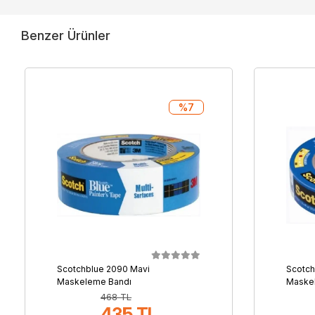
Benzer Ürünler
%7
Scotchblue 2090 Mavi
Scotch
Maskeleme Bandı
Maske
468 TL
435 TL