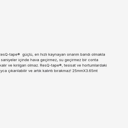
. ResQ-tape® güçlü, en hızlı kaynayan onarım bandı olmakla
lde saniyeler içinde hava geçirmez, su geçirmez bir conta
 kalır ve kırılgan olmaz. ResQ-tape®, tesisat ve hortumlardaki
yca çıkarılabilir ve artık kalıntı bırakmaz! 25mmX3.65mt