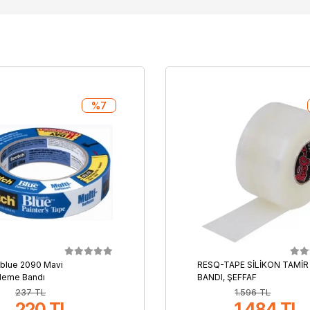
%7
blue 2090 Mavi
RESQ-TAPE SİLİKON TAMİR
leme Bandı
BANDI, ŞEFFAF
237 TL
1.596 TL
220 TL
1.484 TL