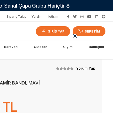
no-Sanal Çapa Grubu Hariçtir ⚓
Sipariş Takip
Yardım
İletişim
GİRİŞ YAP
SEPETİM
0
Karavan
Outdoor
Giyim
Balıkçılık
Yorum Yap
AMİR BANDI, MAVİ
 TL