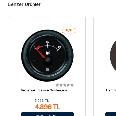
Benzer Ürünler
%7
Vetus Yakıt Seviye Göstergesi
Trem Y
5.265 TL
4.896 TL