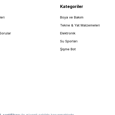
Kategoriler
leri
Boya ve Bakım
Tekne & Yat Malzemeleri
Sorular
Elektronik
Su Sporları
Şişme Bot
L sertifikası
ile güvenli şekilde korunmaktadır.