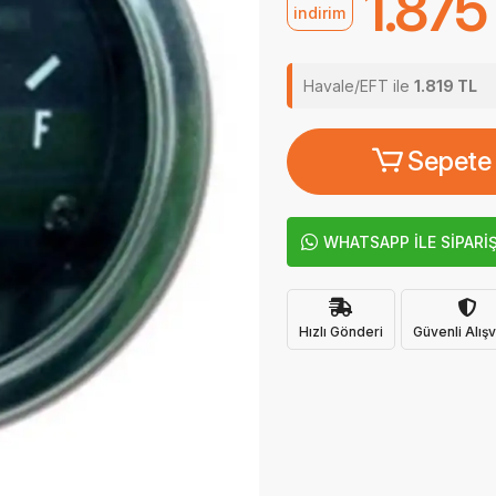
1.875
indirim
Havale/EFT ile
1.819 TL
Sepete
WHATSAPP İLE SİPARİ
Hızlı Gönderi
Güvenli Alışv