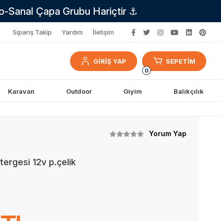
no-Sanal Çapa Grubu Hariçtir ⚓
Sipariş Takip
Yardım
İletişim
GİRİŞ YAP
SEPETİM
0
Karavan
Outdoor
Giyim
Balıkçılık
Yorum Yap
ergesi 12v p.çelik