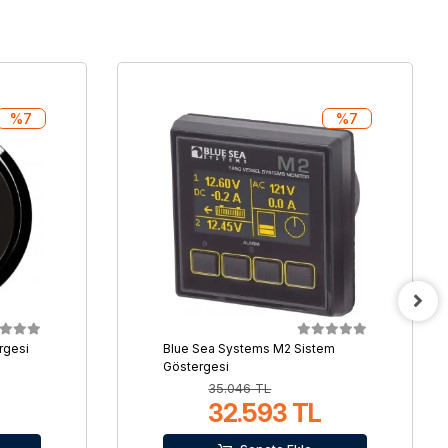
%7
%7
rgesi
Blue Sea Systems M2 Sistem
Göstergesi
35.046 TL
32.593 TL