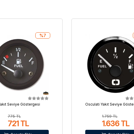
%7
akıt Seviye Göstergesi
Osculati Yakıt Seviye Göste
775 TL
1.759 TL
721 TL
1.636 TL