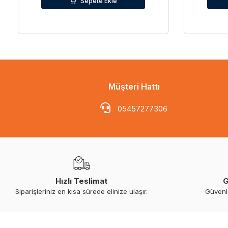
Sepete Ekle
Müşteri Hattı
05457277306
Hızlı Teslimat
G
Siparişleriniz en kısa sürede elinize ulaşır.
Güvenl