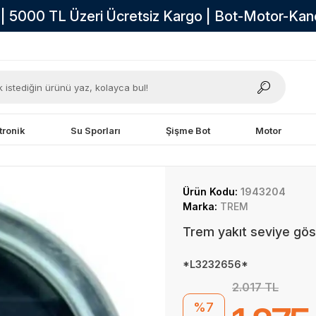
i | 5000 TL Üzeri Ücretsiz Kargo | Bot-Motor-Ka
tronik
Su Sporları
Şişme Bot
Motor
Ürün Kodu:
1943204
Marka:
TREM
Trem yakıt seviye göst
*L3232656*
2.017 TL
%7