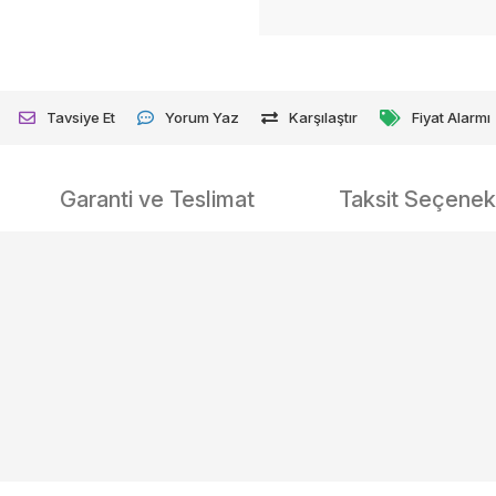
Tavsiye Et
Yorum Yaz
Karşılaştır
Fiyat Alarmı
Garanti ve Teslimat
Taksit Seçenekl