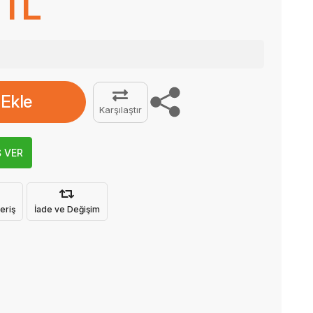
 TL
 Ekle
Karşılaştır
Ş VER
eriş
İade ve Değişim