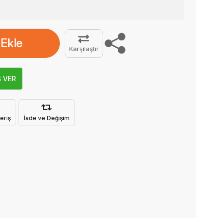
 Ekle
Karşılaştır
Ş VER
eriş
İade ve Değişim