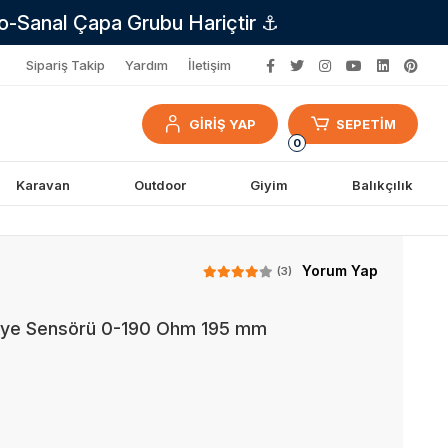
no-Sanal Çapa Grubu Hariçtir ⚓
Sipariş Takip
Yardım
İletişim
GİRİŞ YAP
SEPETİM
0
Karavan
Outdoor
Giyim
Balıkçılık
Yorum Yap
(3)
viye Sensörü 0-190 Ohm 195 mm