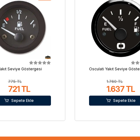
akıt Seviye Göstergesi
Osculati Yakıt Seviye Göste
775 TL
1.760 TL
721 TL
1.637 TL
Sepete Ekle
Sepete Ekle