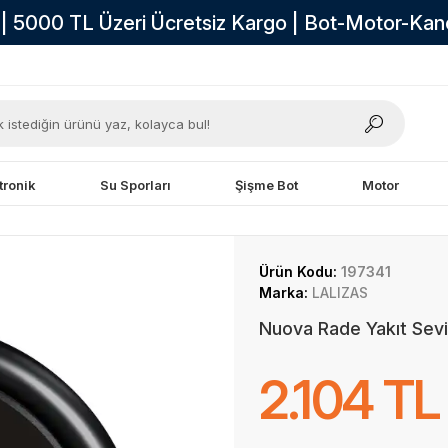
i | 5000 TL Üzeri Ücretsiz Kargo | Bot-Motor-Ka
tronik
Su Sporları
Şişme Bot
Motor
Ürün Kodu:
197341
Marka:
LALIZAS
Nuova Rade Yakıt Se
2.104 TL