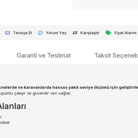
Tavsiye Et
Yorum Yaz
Karşılaştır
Fiyat Alarmı
Garanti ve Teslimat
Taksit Seçenekl
lerde ve karavanlarda hassas yakıt seviye ölçümü için geliştiril
umlu çalışır ve güvenilir veri sağlar.
lanları
u
ideal