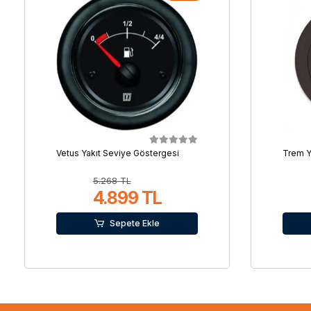
Vetus Yakıt Seviye Göstergesi
Trem Y
5.268 TL
4.899 TL
Sepete Ekle