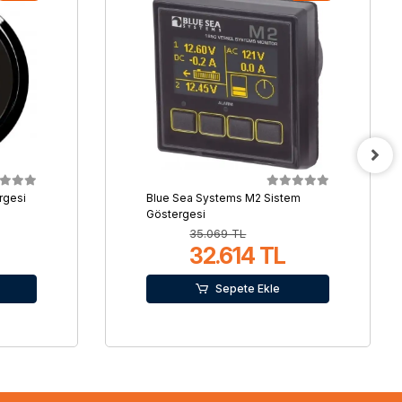
rgesi
Blue Sea Systems M2 Sistem
Göstergesi
35.069 TL
32.614 TL
Sepete Ekle