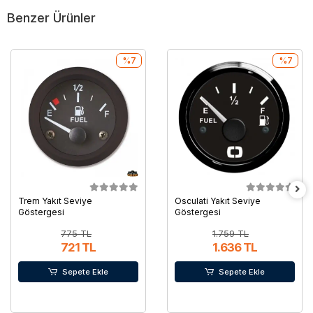
Benzer Ürünler
%7
%7
Trem Yakıt Seviye
Osculati Yakıt Seviye
Göstergesi
Göstergesi
775 TL
1.759 TL
721 TL
1.636 TL
Sepete Ekle
Sepete Ekle