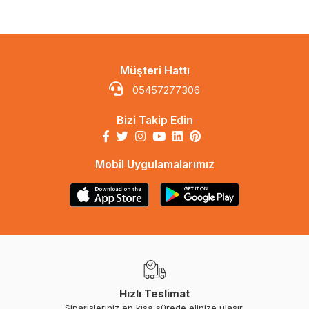
Müşteri Hattı
05457277306
Bizi Takip Edin
Mobil Uygulamalarımız
Hızlı Teslimat
Siparişleriniz en kısa sürede elinize ulaşır.